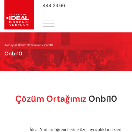
444 23 66
-
Anasayfa
/
Çözüm Ortaklarımız /
Onbi10
Onbi10
Çözüm Ortağımız
Onbi10
İdeal Yurtları öğrencilerine özel ayrıcalıklar sizleri