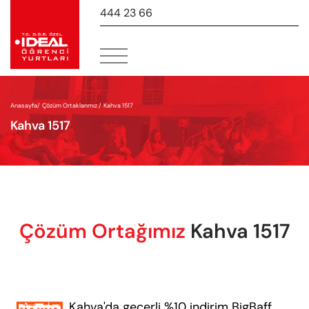
444 23 66
-
Anasayfa
/
Çözüm Ortaklarımız /
Kahva 1517
Kahva 1517
Çözüm Ortağımız
Kahva 1517
Kahva'da geçerli %10 indirim BigBaff