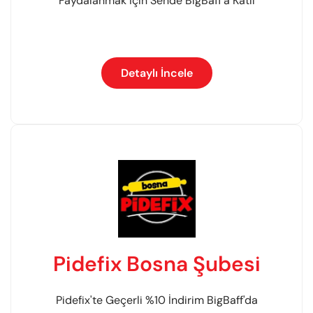
Faydalanmak İçin Sende BigBaff'a Katıl
Detaylı İncele
Pidefix Bosna Şubesi
Pidefix'te Geçerli %10 İndirim BigBaff'da