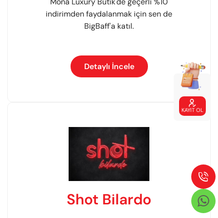
Mona Luxury Butik'de geçerli %10
indirimden faydalanmak için sen de
BigBaff'a katıl.
Detaylı İncele

KAYIT OL

Shot Bilardo
