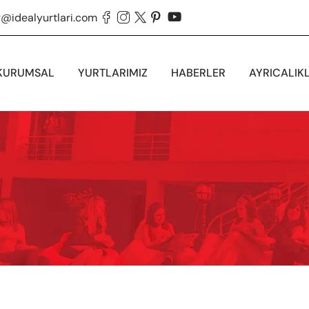
g@idealyurtlari.com





KURUMSAL
YURTLARIMIZ
HABERLER
AYRICALIK