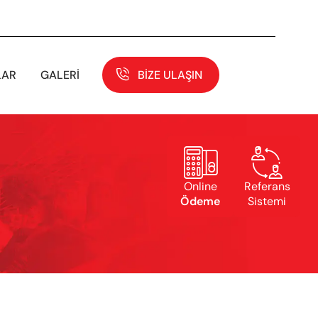
LAR
GALERI
BIZE ULAŞIN


Online
Referans
Ödeme
Sistemi