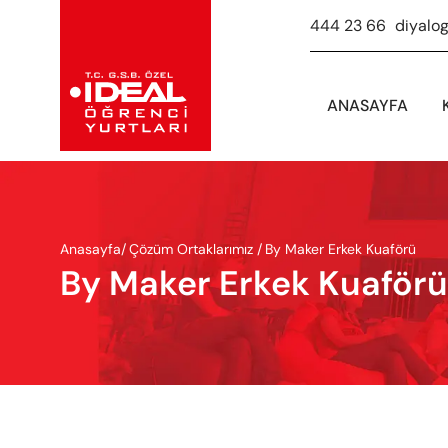
444 23 66
-
diyalo
ANASAYFA
Anasayfa
/
Çözüm Ortaklarımız /
By Maker Erkek Kuaförü
By Maker Erkek Kuaförü