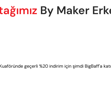
tağımız
By Maker Erk
uaföründe geçerli %20 indirim için şimdi BigBaff'a katı