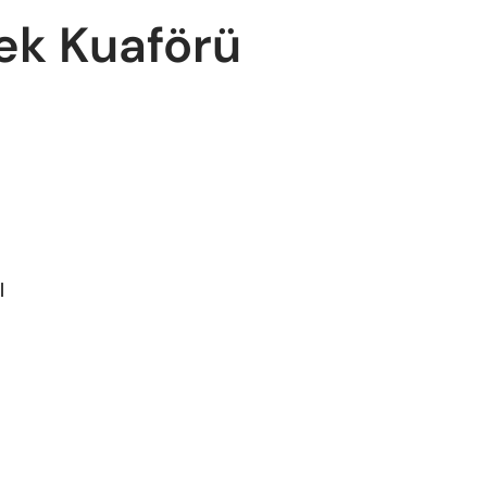
ek Kuaförü
l