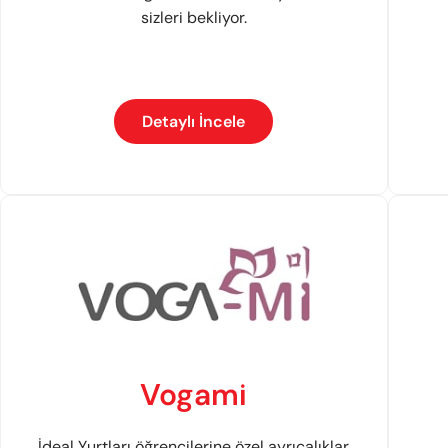
sizleri bekliyor.
Detaylı İncele
Vogami
İdeal Yurtları öğrencilerine özel ayrıcalıklar