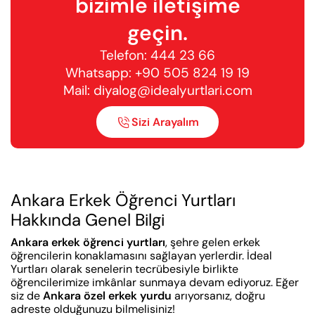
bizimle iletişime
geçin.
Telefon:
444 23 66
Whatsapp:
+90 505 824 19 19
Mail:
diyalog@idealyurtlari.com
Sizi Arayalım

Ankara Erkek Öğrenci Yurtları
Hakkında Genel Bilgi
Ankara erkek öğrenci yurtları
, şehre gelen erkek
öğrencilerin konaklamasını sağlayan yerlerdir. İdeal
Yurtları olarak senelerin tecrübesiyle birlikte
öğrencilerimize imkânlar sunmaya devam ediyoruz. Eğer
siz de
Ankara özel erkek yurdu
arıyorsanız, doğru
adreste olduğunuzu bilmelisiniz!