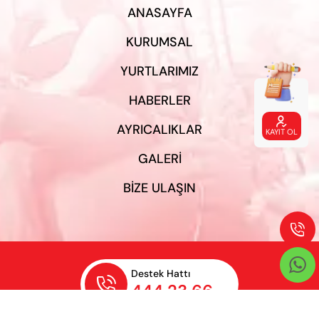
ANASAYFA
KURUMSAL
YURTLARIMIZ
HABERLER

AYRICALIKLAR
KAYIT OL
GALERI
BIZE ULAŞIN


Destek Hattı

444 23 66
Gizlilik Şartları