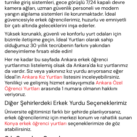
turnike giriş sistemleri, gece görüşlü 7/24 kapalı devre
kamera ağları, uzman güvenlik personeli ve modern
yangın algılama sistemleri ile korunmaktadır. İdeal
güvencesiyle erkek öğrencilerimiz, huzurlu ve emniyetli
bir çatı altında geleceklerini inşa ederler.
Yüksek korunaklı, güvenli ve konforlu yurt odaları için
bizimle iletişime geçin. İdeal Yurtları olarak sahip
olduğumuz 30 yıllık tecrübenin farkını yakından
deneyimleme fırsatı elde edin!
Her ne kadar bu sayfada Ankara erkek öğrenci
yurtlarımızı listelemiş olsak da Ankara'da kız yurtlarımız
da vardır. Siz veya yakınınız kız yurdu arıyorsanız eğer
İdeal'in
Ankara Kız Yurtları
listesini inceleyebilirsiniz.
Yenilikçi ve gelişmiş hizmet anlayışımızla
Ankara Özel
Öğrenci Yurtları
arasında 1 numara olmanın hakkını
veriyoruz.
Diğer Şehirlerdeki Erkek Yurdu Seçeneklerimiz
Üniversite eğitiminizi farklı bir şehirde planlıyorsanız,
erkek öğrencilerimiz için merkezi konum ve rahatlık sunan
Konya erkek öğrenci yurtları
seçeneklerimize de göz
atabilirsiniz.