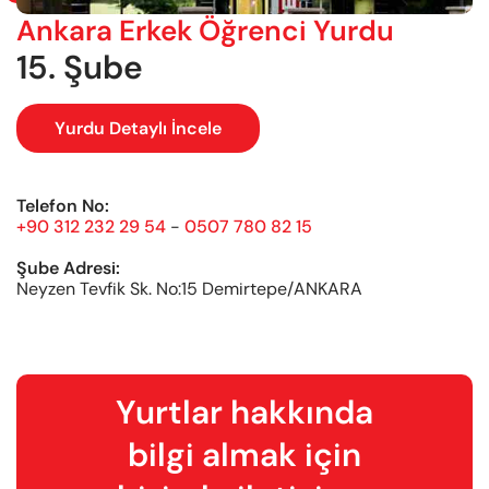
Ankara Erkek Öğrenci Yurdu
15. Şube
Yurdu Detaylı İncele
Telefon No:
+90 312 232 29 54
-
0507 780 82 15
Şube Adresi:
Neyzen Tevfik Sk. No:15 Demirtepe/ANKARA
Yurtlar hakkında
bilgi almak için