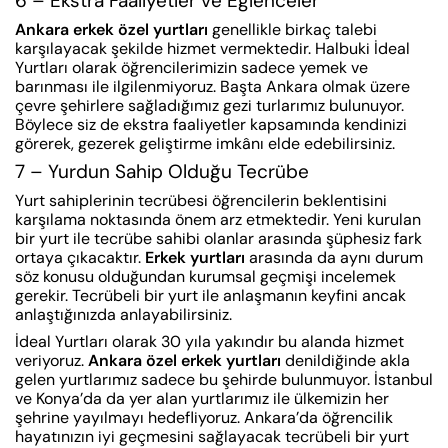
6 – Ekstra Faaliyetler ve Eğlenceler
Ankara erkek özel yurtları
genellikle birkaç talebi
karşılayacak şekilde hizmet vermektedir. Halbuki İdeal
Yurtları olarak öğrencilerimizin sadece yemek ve
barınması ile ilgilenmiyoruz. Başta Ankara olmak üzere
çevre şehirlere sağladığımız gezi turlarımız bulunuyor.
Böylece siz de ekstra faaliyetler kapsamında kendinizi
görerek, gezerek geliştirme imkânı elde edebilirsiniz.
7 – Yurdun Sahip Olduğu Tecrübe
Yurt sahiplerinin tecrübesi öğrencilerin beklentisini
karşılama noktasında önem arz etmektedir. Yeni kurulan
bir yurt ile tecrübe sahibi olanlar arasında şüphesiz fark
ortaya çıkacaktır.
Erkek yurtları
arasında da aynı durum
söz konusu olduğundan kurumsal geçmişi incelemek
gerekir. Tecrübeli bir yurt ile anlaşmanın keyfini ancak
anlaştığınızda anlayabilirsiniz.
İdeal Yurtları olarak 30 yıla yakındır bu alanda hizmet
veriyoruz.
Ankara özel erkek yurtları
denildiğinde akla
gelen yurtlarımız sadece bu şehirde bulunmuyor. İstanbul
ve Konya’da da yer alan yurtlarımız ile ülkemizin her
şehrine yayılmayı hedefliyoruz. Ankara’da öğrencilik
hayatınızın iyi geçmesini sağlayacak tecrübeli bir yurt