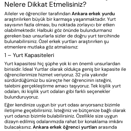
Nelere Dikkat Etmelisiniz?
Aileler ve öğrenciler tarafından
Ankara erkek yurdu
araştırılırken büyük bir karmaşa yaşanmaktadır. Yurt
sayısının fazla olması, bu noktada zorlayıcı bir etken
olabilmektedir. Halbuki göz önünde bulundurmanız
gereken bazı unsurlarla sizler de doğru yurt tercihinde
bulunabilirsiniz. Özel erkek yurtları araştırırken şu
etmenlere mutlaka göz atmalısınız:
1 – Yurt Kapasiteleri
Yurt kapasitesi hiç şüphe yok ki en önemli unsurlardan
birisidir. İdeal Yurtlar olarak oldukça geniş bir kapasite ile
öğrencilerimize hizmet veriyoruz. 32 yıla yakındır
sürdürdüğümüz bu süreçte her öğrencinin isteğini,
talebini gerçekleştirme amacı taşıyoruz. Tek kişilik yurt
odaları, iki kişilik yurt odaları gibi farklı seçenekler
bulunduruyoruz.
Eğer kendinize uygun bir yurt odası arıyorsanız bizimle
iletişime geçebilirsiniz. İsteğiniz ve bütçenize bağlı olarak
yurt odanızı bizimle bulabilirsiniz. Özellikle size uygun
dizayn edilmiş odalarımızda rahat bir konaklama imkânı
bulacaksınız.
Ankara erkek öğrenci yurtları
arasında