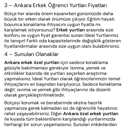
3 – Ankara Erkek Öğrenci Yurtları Fiyatları
Bütçe her alanda önem kazanırken günümüzde daha
büyük bir etken olarak önümüze çıkıyor. Eğitim hayatı
boyunca konaklama ihtiyacını uygun fiyatla mı
karşılamak istiyorsunuz?
Erkek yurtları
arasında size
konforu ve uygun fiyat garantisi sunan İdeal Yurtlarımız
ile tanışın! Farklı oda kapasitelerinde değişiklik gösteren
fiyatlandırmalar arasında size uygun olanı bulabilirsiniz.
4 – Sunulan Olanaklar
Ankara erkek özel yurtları
için sadece konaklama
gözüyle bakılmaması gerekiyor. Isınma, yemek ve
etkinlikler bazında da yurtları seçerken araştırma
yapmalısınız. İdeal Yurtları olarak öğrencilerimizin temel
ihtiyaçlarını en başından karşılıyoruz. Sadece konaklama
değil; ısınma ve yemek gibi ihtiyaçlarınız da düzenli
olarak gerçekleştirilmektedir.
Bütçeyi korumak ve beraberinde ekstra hazırlık
yapmanıza gerek kalmadan siz de öğrencilik hayatınızı
rahat yaşayabilirsiniz. Diğer
Ankara özel erkek yurtları
ile kıyasla tüm beklentilerin karşılandığı yurtlarımızda
herhangi bir sorun yaşamazsınız. Sunulan imkânlardan