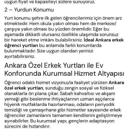
uygun fiyat ve kapasiteyi sizlere sunuyoruz.
2 – Yurdun Konumu
Yurt konumu şehre ilk gelen öğrencilerimiz için önem arz
etmektedir. Hem okula yakın olması hem de merkeze/
çarşıya yakın olması bu yüzden önemlidir. Eğer bu
aşamada dikkatli olursanız özellikle ulaşımda sorunsuz
bir hareket etme imkânı bulabilirsiniz.
İdeal Ankara erkek
öğrenci yurtları
bu anlamda farklı konumlarda
bulunmaktadır. Size uygun olandan yerinizi
ayırtabilirsiniz.
Ankara Özel Erkek Yurtları ile Ev
Konforunda Kurumsal Hizmet Altyapısı
Öğrenci odaklı hizmet vizyonuyla faaliyet yürüten
Ankara
özel erkek yurtları
, sunduğu zengin sosyal ve fiziksel
olanaklarla ön plana çıkar. Sabah kahvaltısı ve akşam
yemeği gibi beslenme ihtiyaçlarının uzman aşçılarca
hijyenik mutfaklarda hazırlanması, odaların periyodik
temizliği ve çamaşırhane gibi hizmetler sayesinde erkek
öğrenciler zamanlarını tamamen kendilerini geliştirmeye
ayırabilirler. Bu kurumsal yapı, gençlerin adaptasyon
sürecini de hızlandırır.