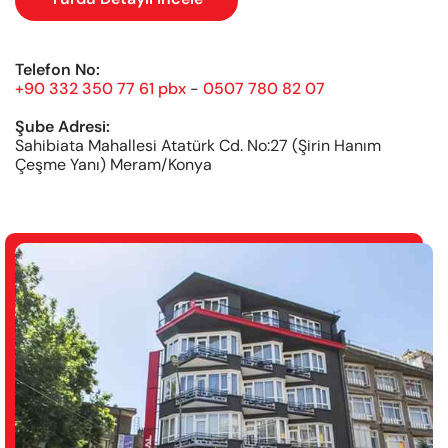
Telefon No:
+90 332 350 77 61 pbx
-
0507 780 82 07
Şube Adresi:
Sahibiata Mahallesi Atatürk Cd. No:27 (Şirin Hanım
Çeşme Yanı) Meram/Konya