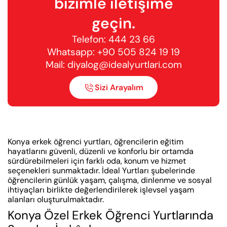
bizimle iletişime
geçin.
Telefon:
444 23 66
Whatsapp:
+90 505 824 19 19
Mail:
diyalog@idealyurtlari.com
Sizi Arayalım

Konya erkek öğrenci yurtları, öğrencilerin eğitim
hayatlarını güvenli, düzenli ve konforlu bir ortamda
sürdürebilmeleri için farklı oda, konum ve hizmet
seçenekleri sunmaktadır. İdeal Yurtları şubelerinde
öğrencilerin günlük yaşam, çalışma, dinlenme ve sosyal
ihtiyaçları birlikte değerlendirilerek işlevsel yaşam
alanları oluşturulmaktadır.
Konya Özel Erkek Öğrenci Yurtlarında