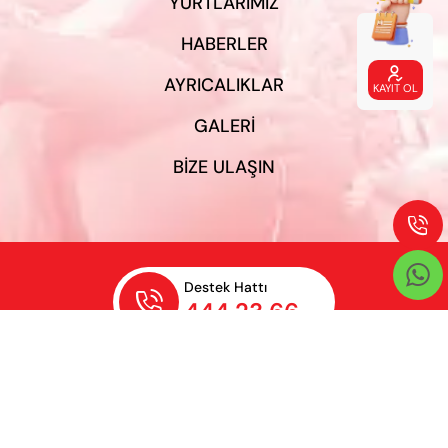
YURTLARIMIZ
HABERLER

AYRICALIKLAR
KAYIT OL
GALERI
BIZE ULAŞIN


Destek Hattı

444 23 66
Gizlilik Şartları
Özel İdeal Öğrenci Yurtları bir
ABK
Şirketler Grubu kuruluşudur.
©2025 Tüm Hakları Saklıdır.