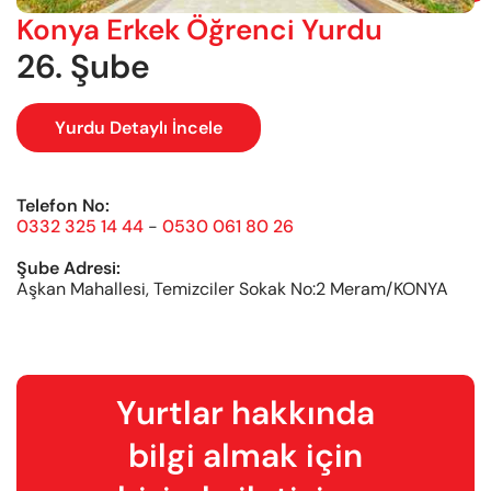
Konya Erkek Öğrenci Yurdu
26. Şube
Yurdu Detaylı İncele
Telefon No:
0332 325 14 44
-
0530 061 80 26
Şube Adresi:
Aşkan Mahallesi, Temizciler Sokak No:2 Meram/KONYA
Yurtlar hakkında
bilgi almak için