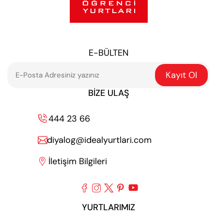
E-BÜLTEN
Kayıt Ol
BIZE ULAŞ
444 23 66

diyalog@idealyurtlari.com

İletişim Bilgileri






YURTLARIMIZ