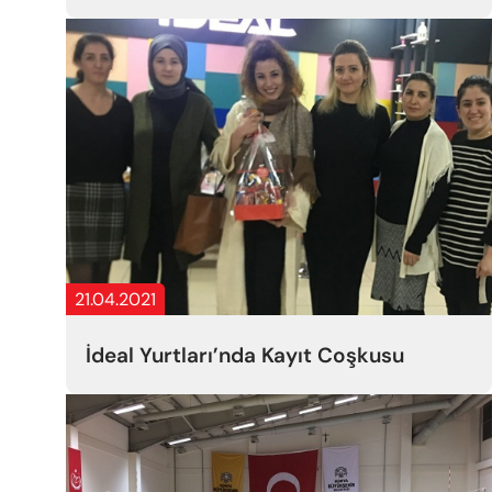
21.04.2021
İdeal Yurtları’nda Kayıt Coşkusu