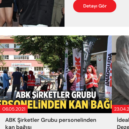
Detayı Gör
06.05.2021
23.04.
ABK Şirketler Grubu personelinden
İdea
kan bağışı
Deze