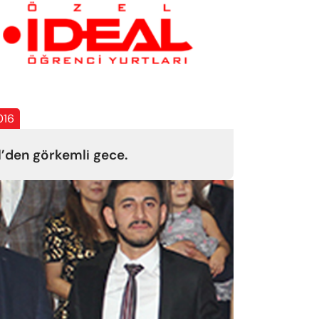
016
l’den görkemli gece.