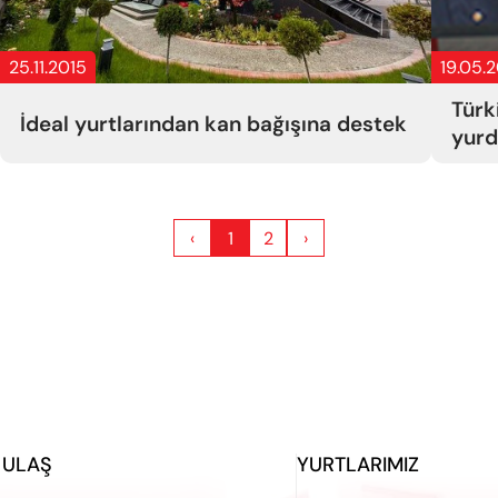
25.11.2015
19.05.
Türk
İdeal yurtlarından kan bağışına destek
yurd
‹
1
2
›
 ULAŞ
YURTLARIMIZ