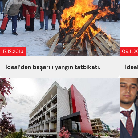
17.12.2016
09.11.2
İdeal’den başarılı yangın tatbikatı.
İdea