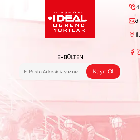
4

d

İ


E-BÜLTEN
Kayıt Ol