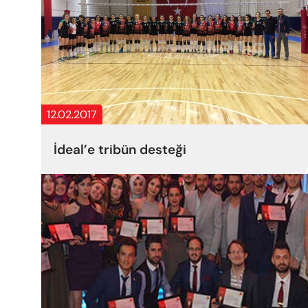
12.02.2017
İdeal’e tribün desteği