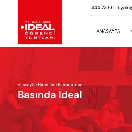
444 23 66
-
diyalo
ANASAYFA
Anasayfa
/
Haberler /
Basında İdeal
Basında İdeal