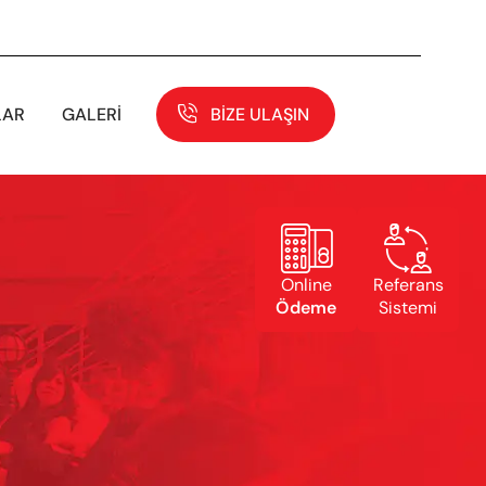
LAR
GALERI
BIZE ULAŞIN


Online
Referans
Ödeme
Sistemi