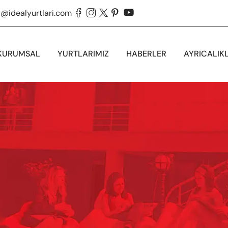
g@idealyurtlari.com





KURUMSAL
YURTLARIMIZ
HABERLER
AYRICALIK