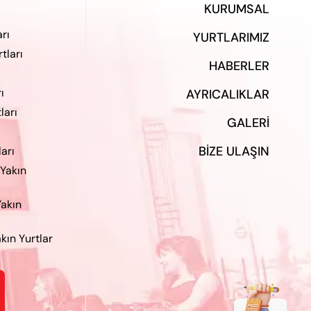
KURUMSAL
rı
YURTLARIMIZ
tları
HABERLER
ı
AYRICALIKLAR
ları
GALERI
BIZE ULAŞIN
ları
 Yakın
Yakın
kın Yurtlar