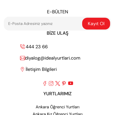
E-BÜLTEN
Kayıt Ol
BIZE ULAŞ
444 23 66

diyalog@idealyurtlari.com

İletişim Bilgileri






YURTLARIMIZ
Ankara Öğrenci Yurtları
Ankara Kız Öğrenci Yurtları