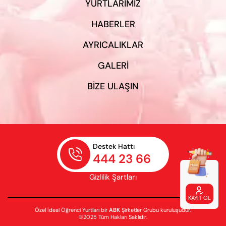
YURTLARIMIZ
HABERLER
AYRICALIKLAR
GALERI
BIZE ULAŞIN
Destek Hattı

444 23 66
Gizlilik Şartları

KAYIT OL
Özel İdeal Öğrenci Yurtları bir
ABK
Şirketler Grubu kuruluşudur.
©2025 Tüm Hakları Saklıdır.