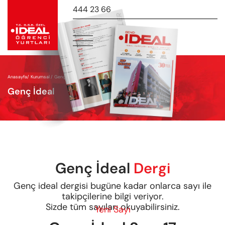
444 23 66
-
Anasayfa
/
Kurumsal /
Genç İdeal
Genç İdeal
Genç İdeal
Dergi
Genç ideal dergisi bugüne kadar onlarca sayı ile
takipçilerine bilgi veriyor.
Sizde tüm sayıları okuyabilirsiniz.
Yeni Sayı