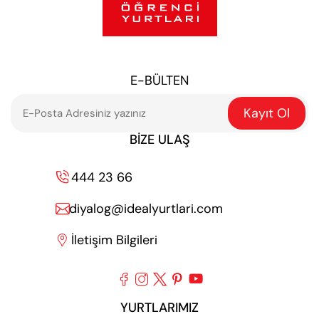
E-BÜLTEN
Kayıt Ol
BIZE ULAŞ
444 23 66

diyalog@idealyurtlari.com

İletişim Bilgileri






YURTLARIMIZ