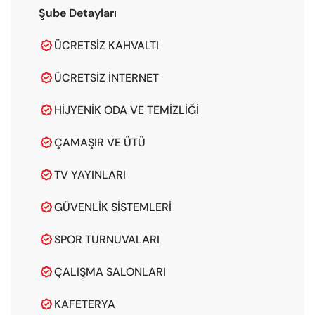
Şube Detayları
ÜCRETSIZ KAHVALTI

ÜCRETSIZ İNTERNET

HIJYENIK ODA VE TEMIZLIĞI

ÇAMAŞIR VE ÜTÜ

TV YAYINLARI

GÜVENLIK SISTEMLERI

SPOR TURNUVALARI

ÇALIŞMA SALONLARI

KAFETERYA
