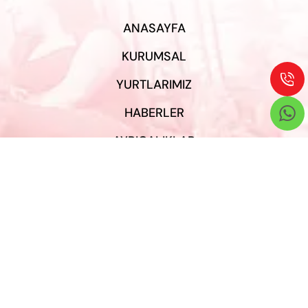
ANASAYFA
KURUMSAL

YURTLARIMIZ
HABERLER

AYRICALIKLAR
GALERI
BIZE ULAŞIN
Destek Hattı

444 23 66