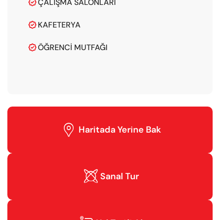
ÇALIŞMA SALONLARI

KAFETERYA

ÖĞRENCI MUTFAĞI


Haritada Yerine Bak

Sanal Tur