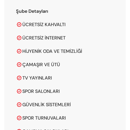
Şube Detayları
ÜCRETSIZ KAHVALTI

ÜCRETSIZ İNTERNET

HIJYENIK ODA VE TEMIZLIĞI

ÇAMAŞIR VE ÜTÜ

TV YAYINLARI

SPOR SALONLARI

GÜVENLIK SISTEMLERI

SPOR TURNUVALARI
