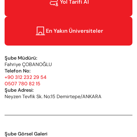

Yol Tarifi Al

En Yakın Üniversiteler
Şube Müdürü:
Fahriye ÇOBANOĞLU
Telefon No:
+90 312 232 29 54
0507 780 82 15
Şube Adresi:
Neyzen Tevfik Sk. No:15 Demirtepe/ANKARA
Şube Görsel Galeri