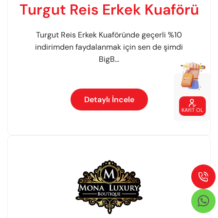
Turgut Reis Erkek Kuaförü
Turgut Reis Erkek Kuaföründe geçerli %10
indirimden faydalanmak için sen de şimdi
BigB...
Detaylı İncele

KAYIT OL

