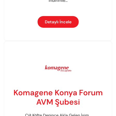
İndirimle...
Detaylı İncele
Komagene Konya Forum
AVM Şubesi
Çiğ Köfte Denince Akla Gelen İsim...