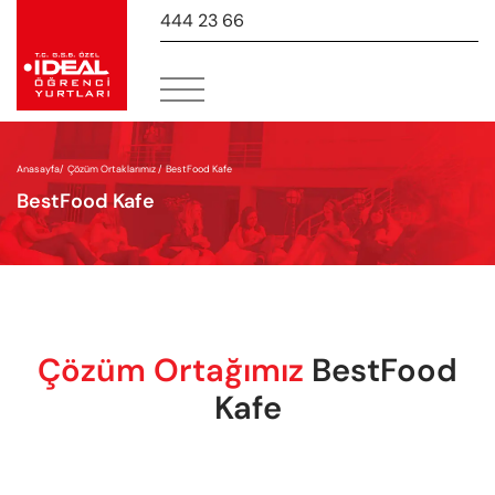
444 23 66
-
Anasayfa
/
Çözüm Ortaklarımız /
BestFood Kafe
BestFood Kafe
Çözüm Ortağımız
BestFood
Kafe