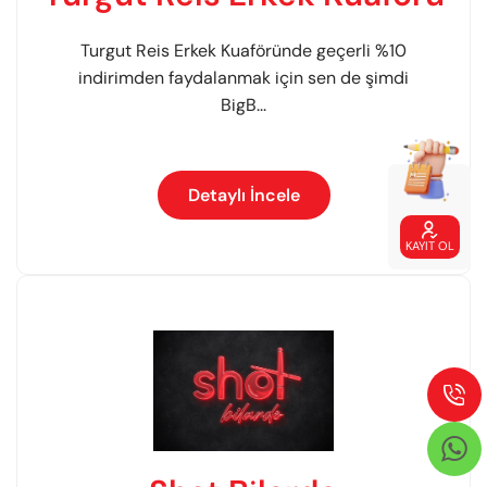
Turgut Reis Erkek Kuaföründe geçerli %10
indirimden faydalanmak için sen de şimdi
BigB...
Detaylı İncele

KAYIT OL

