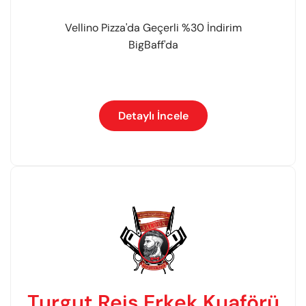
Vellino Pizza'da Geçerli %30 İndirim
BigBaff'da
Detaylı İncele
Turgut Reis Erkek Kuaförü