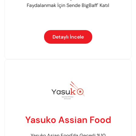
Faydalanmak İçin Sende BigBaff' Katıl
Detaylı İncele
Yasuko Assian Food
Yasuko Asian Food'da Geçerli %10