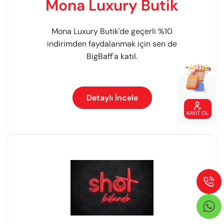
Mona Luxury Butik
Mona Luxury Butik'de geçerli %10
indirimden faydalanmak için sen de
BigBaff'a katıl.
Detaylı İncele

KAYIT OL

