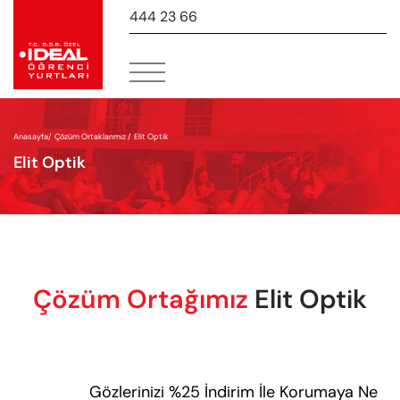
444 23 66
-
Anasayfa
/
Çözüm Ortaklarımız /
Elit Optik
Elit Optik
Çözüm Ortağımız
Elit Optik
Gözlerinizi %25 İndirim İle Korumaya Ne