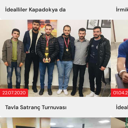
İdealliler Kapadokya da
İrmi
22.07.2020
01.04.
Tavla Satranç Turnuvası
İdea