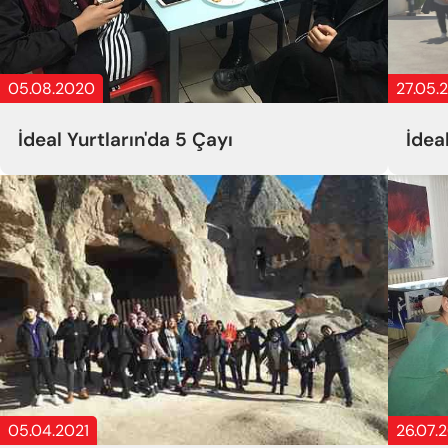
05.08.2020
27.05.
İdeal Yurtların'da 5 Çayı
İdea
05.04.2021
26.07.