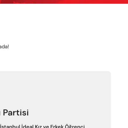
rada!
 Partisi
İstanbul İdeal Kız ve Erkek Öğrenci