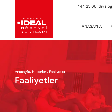
444 23 66
-
diyalo
ANASAYFA
Anasayfa
/
Haberler /
Faaliyetler
Faaliyetler