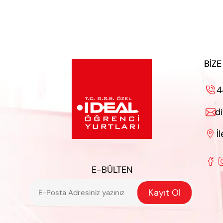
BIZE
4

d

İ


E-BÜLTEN
Kayıt Ol