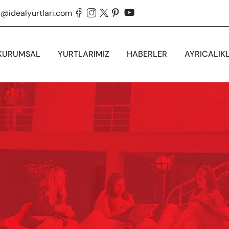
g@idealyurtlari.com





KURUMSAL
YURTLARIMIZ
HABERLER
AYRICALIK