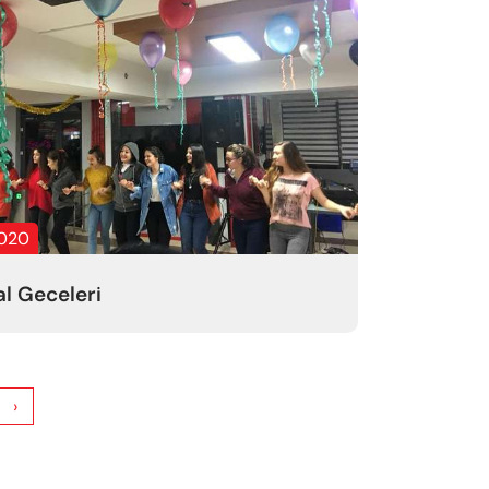
2020
l Geceleri
›