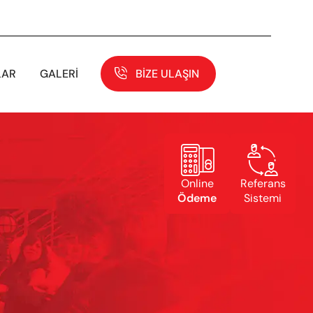
LAR
GALERI
BIZE ULAŞIN


Online
Referans
Ödeme
Sistemi