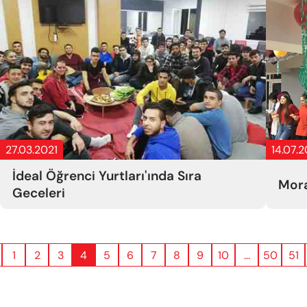
27.03.2021
14.07.
İdeal Öğrenci Yurtları'ında Sıra
Mora
Geceleri
1
2
3
4
5
6
7
8
9
10
...
50
51