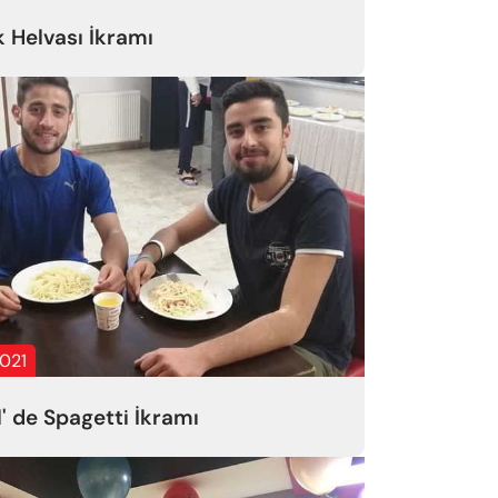
k Helvası İkramı
2021
l' de Spagetti İkramı