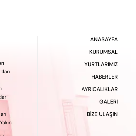
ANASAYFA
KURUMSAL
rı
YURTLARIMIZ
tları
HABERLER
ı
AYRICALIKLAR
ları
GALERI
BIZE ULAŞIN
ları
 Yakın