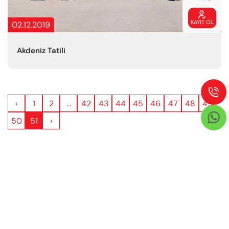

KAYIT OL
02.12.2019
Akdeniz Tatili

‹
1
2
...
42
43
44
45
46
47
48
49

50
51
›