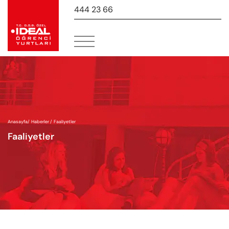
444 23 66
-
Anasayfa
/
Haberler /
Faaliyetler
Faaliyetler