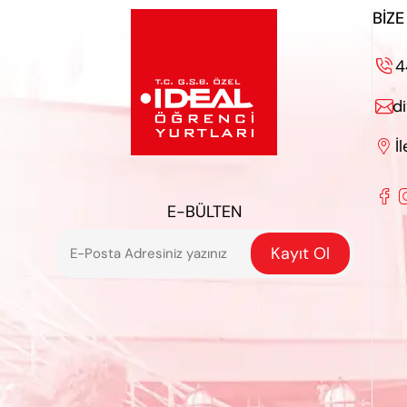
BIZE
4

d

İ


E-BÜLTEN
Kayıt Ol