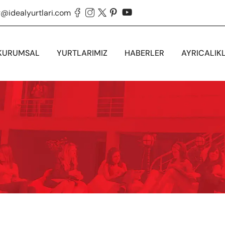
g@idealyurtlari.com





KURUMSAL
YURTLARIMIZ
HABERLER
AYRICALIK