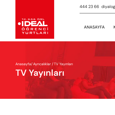
444 23 66
-
diyalo
ANASAYFA
Anasayfa
/
Ayrıcalıklar /
TV Yayınları
TV Yayınları