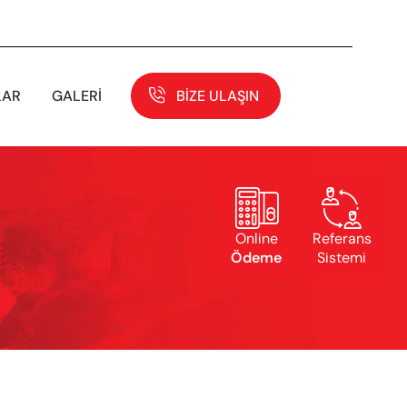
LAR
GALERI
BIZE ULAŞIN


Online
Referans
Ödeme
Sistemi