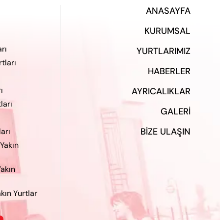
ANASAYFA
KURUMSAL
rı
YURTLARIMIZ
tları
HABERLER
ı
AYRICALIKLAR
ları
GALERI
BIZE ULAŞIN
ları
 Yakın
Yakın
kın Yurtlar