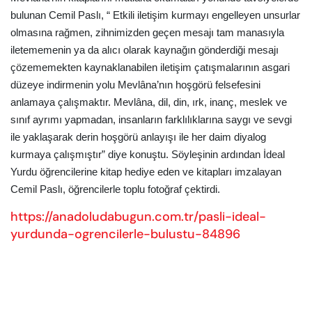
bulunan Cemil Paslı, “ Etkili iletişim kurmayı engelleyen unsurlar
olmasına rağmen, zihnimizden geçen mesajı tam manasıyla
iletememenin ya da alıcı olarak kaynağın gönderdiği mesajı
çözememekten kaynaklanabilen iletişim çatışmalarının asgari
düzeye indirmenin yolu Mevlâna’nın hoşgörü felsefesini
anlamaya çalışmaktır. Mevlâna, dil, din, ırk, inanç, meslek ve
sınıf ayrımı yapmadan, insanların farklılıklarına saygı ve sevgi
ile yaklaşarak derin hoşgörü anlayışı ile her daim diyalog
kurmaya çalışmıştır” diye konuştu. Söyleşinin ardından İdeal
Yurdu öğrencilerine kitap hediye eden ve kitapları imzalayan
Cemil Paslı, öğrencilerle toplu fotoğraf çektirdi.
https://anadoludabugun.com.tr/pasli-ideal-
yurdunda-ogrencilerle-bulustu-84896