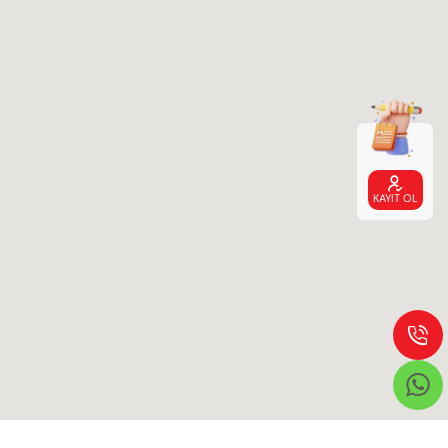

KAYIT OL

