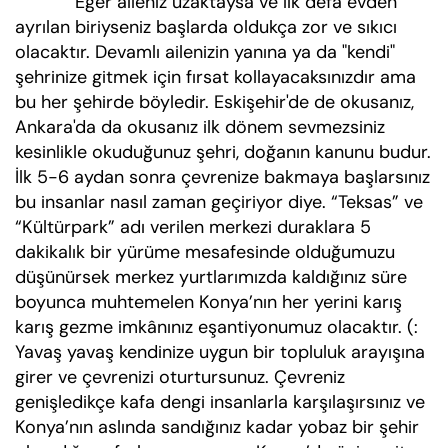
Eğer aileniz uzaktaysa ve ilk defa evden
ayrılan biriyseniz başlarda oldukça zor ve sıkıcı
olacaktır. Devamlı ailenizin yanına ya da "kendi"
şehrinize gitmek için fırsat kollayacaksınızdır ama
bu her şehirde böyledir. Eskişehir'de de okusanız,
Ankara'da da okusanız ilk dönem sevmezsiniz
kesinlikle okuduğunuz şehri, doğanın kanunu budur.
İlk 5-6 aydan sonra çevrenize bakmaya başlarsınız
bu insanlar nasıl zaman geçiriyor diye. “Teksas” ve
“Kültürpark” adı verilen merkezi duraklara 5
dakikalık bir yürüme mesafesinde olduğumuzu
düşünürsek merkez yurtlarımızda kaldığınız süre
boyunca muhtemelen Konya’nın her yerini karış
karış gezme imkânınız eşantiyonumuz olacaktır. (:
Yavaş yavaş kendinize uygun bir topluluk arayışına
girer ve çevrenizi oturtursunuz. Çevreniz
genişledikçe kafa dengi insanlarla karşılaşırsınız ve
Konya’nın aslında sandığınız kadar yobaz bir şehir