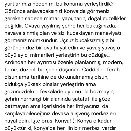
yurtlarımızı neden mi bu konuma yerleştirdik?
Görünce anlayacaksınız! Konya’da görmeniz
gereken sadece mimari yapı, tarih, doğal güzellikler
değildir. Ovaya yayılmış şehre her baktığınızda,
havaya sinmiş olan ve sizi kucaklayan maneviyatı
görmeniz mümkündür. Uçsuz bucaksızmış gibi
görünen düz bir ova hayal edin ve yavaş yavaş o
büyüleyici mimarileri yerleştirin bu düzlüğe…
Ardından her ayrıntısı özenle planlanmış; modern,
temiz, düzenli bir şehir düşünün. Caddeleri ferah
olsun ama tarihine de dokunulmamış olsun,
oldukça yüksek binalar yerleştirin ama
gözünüzdeki o fevkalade uyumu da bozmayın,
şehrin herhangi bir alanında şatafatı ile göze
batmayan ama içerisinde her ihtiyacınızı da
karşılayabileceğiniz devasa alışveriş merkezleri
hayal edin. İşte orası Konya! (: Konya o kadar
büyüktür ki, Konya’da her ilin bir merkezi vardır