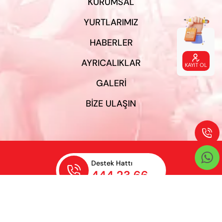
KURUMSAL
YURTLARIMIZ
HABERLER

AYRICALIKLAR
KAYIT OL
GALERI
BIZE ULAŞIN


Destek Hattı

444 23 66
Gizlilik Şartları