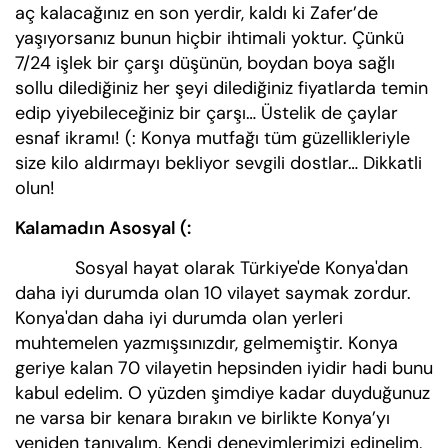
aç kalacağınız en son yerdir, kaldı ki Zafer’de
yaşıyorsanız bunun hiçbir ihtimali yoktur. Çünkü
7/24 işlek bir çarşı düşünün, boydan boya sağlı
sollu dilediğiniz her şeyi dilediğiniz fiyatlarda temin
edip yiyebileceğiniz bir çarşı… Üstelik de çaylar
esnaf ikramı! (: Konya mutfağı tüm güzellikleriyle
size kilo aldırmayı bekliyor sevgili dostlar… Dikkatli
olun!
Kalamadın Asosyal (:
Sosyal hayat olarak Türkiye'de Konya'dan
daha iyi durumda olan 10 vilayet saymak zordur.
Konya'dan daha iyi durumda olan yerleri
muhtemelen yazmışsınızdır, gelmemiştir. Konya
geriye kalan 70 vilayetin hepsinden iyidir hadi bunu
kabul edelim. O yüzden şimdiye kadar duyduğunuz
ne varsa bir kenara bırakın ve birlikte Konya’yı
yeniden tanıyalım. Kendi deneyimlerimizi edinelim,