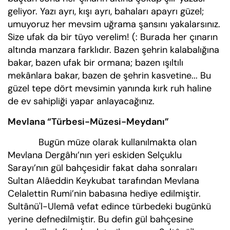
geliyor. Yazı ayrı, kışı ayrı, bahaları apayrı güzel;
umuyoruz her mevsim uğrama şansını yakalarsınız.
Size ufak da bir tüyo verelim! (: Burada her çınarın
altında manzara farklıdır. Bazen şehrin kalabalığına
bakar, bazen ufak bir ormana; bazen ışıltılı
mekânlara bakar, bazen de şehrin kasvetine... Bu
güzel tepe dört mevsimin yanında kırk ruh haline
de ev sahipliği yapar anlayacağınız.
Mevlana “Türbesi-Müzesi-Meydanı”
Bugün müze olarak kullanılmakta olan
Mevlana Dergâhı’nın yeri eskiden Selçuklu
Sarayı’nın gül bahçesidir fakat daha sonraları
Sultan Alâeddin Keykubat tarafından Mevlana
Celalettin Rumi’nin babasına hediye edilmiştir.
Sultânü'l-Ulemâ vefat edince türbedeki bugünkü
yerine defnedilmiştir. Bu defin gül bahçesine