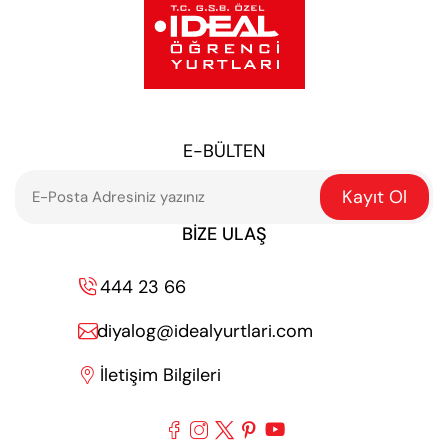
E-BÜLTEN
Kayıt Ol
BIZE ULAŞ
444 23 66

diyalog@idealyurtlari.com

İletişim Bilgileri





