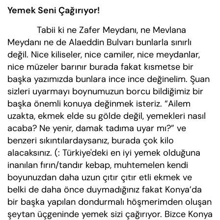
Yemek Seni Çağırıyor!
Tabii ki ne Zafer Meydanı, ne Mevlana
Meydanı ne de Alaeddin Bulvarı bunlarla sınırlı
değil. Nice kiliseler, nice camiler, nice meydanlar,
nice müzeler barınır burada fakat kısmetse bir
başka yazımızda bunlara ince ince değinelim. Şuan
sizleri uyarmayı boynumuzun borcu bildiğimiz bir
başka önemli konuya değinmek isteriz. “Ailem
uzakta, ekmek elde su gölde değil, yemekleri nasıl
acaba? Ne yenir, damak tadıma uyar mı?” ve
benzeri sıkıntılardaysanız, burada çok kilo
alacaksınız. (: Türkiye'deki en iyi yemek olduğuna
inanılan fırın/tandır kebap, muhtemelen kendi
boyunuzdan daha uzun çıtır çıtır etli ekmek ve
belki de daha önce duymadığınız fakat Konya’da
bir başka yapılan dondurmalı höşmerimden oluşan
şeytan üçgeninde yemek sizi çağırıyor. Bizce Konya