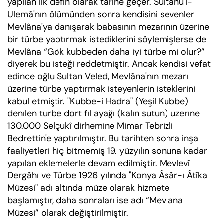
yapılan ilk defin olarak tarihe geçer. Sultânü'l-
Ulemâ'nın ölümünden sonra kendisini sevenler
Mevlâna'ya danışarak babasının mezarının üzerine
bir türbe yaptırmak istediklerini söylemişlerse de
Mevlâna “Gök kubbeden daha iyi türbe mi olur?”
diyerek bu isteği reddetmiştir. Ancak kendisi vefat
edince oğlu Sultan Veled, Mevlâna'nın mezarı
üzerine türbe yaptırmak isteyenlerin isteklerini
kabul etmiştir. "Kubbe-i Hadra" (Yeşil Kubbe)
denilen türbe dört fil ayağı (kalın sütun) üzerine
130.000 Selçukî dirhemine Mimar Tebrizli
Bedrettin'e yaptırılmıştır. Bu tarihten sonra inşa
faaliyetleri hiç bitmemiş 19. yüzyılın sonuna kadar
yapılan eklemelerle devam edilmiştir. Mevlevî
Dergâhı ve Türbe 1926 yılında "Konya Âsâr-ı Âtîka
Müzesi" adı altında müze olarak hizmete
başlamıştır, daha sonraları ise adı “Mevlana
Müzesi” olarak değiştirilmiştir.