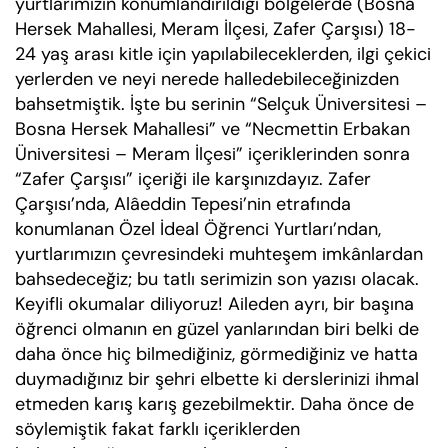
yurtlarımızın konumlandırıldığı bölgelerde (Bosna
Hersek Mahallesi, Meram İlçesi, Zafer Çarşısı) 18-
24 yaş arası kitle için yapılabileceklerden, ilgi çekici
yerlerden ve neyi nerede halledebileceğinizden
bahsetmiştik. İşte bu serinin “Selçuk Üniversitesi –
Bosna Hersek Mahallesi” ve “Necmettin Erbakan
Üniversitesi – Meram İlçesi” içeriklerinden sonra
“Zafer Çarşısı” içeriği ile karşınızdayız. Zafer
Çarşısı’nda, Alâeddin Tepesi’nin etrafında
konumlanan Özel İdeal Öğrenci Yurtları’ndan,
yurtlarımızın çevresindeki muhteşem imkânlardan
bahsedeceğiz; bu tatlı serimizin son yazısı olacak.
Keyifli okumalar diliyoruz! Aileden ayrı, bir başına
öğrenci olmanın en güzel yanlarından biri belki de
daha önce hiç bilmediğiniz, görmediğiniz ve hatta
duymadığınız bir şehri elbette ki derslerinizi ihmal
etmeden karış karış gezebilmektir. Daha önce de
söylemiştik fakat farklı içeriklerden