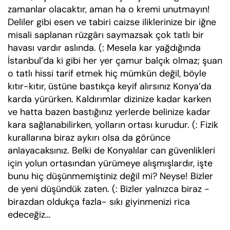
zamanlar olacaktır, aman ha o kremi unutmayın!
Deliler gibi esen ve tabiri caizse iliklerinize bir iğne
misali saplanan rüzgârı saymazsak çok tatlı bir
havası vardır aslında. (: Mesela kar yağdığında
İstanbul’da ki gibi her yer çamur balçık olmaz; şuan
o tatlı hissi tarif etmek hiç mümkün değil, böyle
kıtır-kıtır, üstüne bastıkça keyif alırsınız Konya’da
karda yürürken. Kaldırımlar dizinize kadar karken
ve hatta bazen bastığınız yerlerde belinize kadar
kara sağlanabilirken, yolların ortası kurudur. (: Fizik
kurallarına biraz aykırı olsa da görünce
anlayacaksınız. Belki de Konyalılar can güvenlikleri
için yolun ortasından yürümeye alışmışlardır, işte
bunu hiç düşünmemiştiniz değil mi? Neyse! Bizler
de yeni düşündük zaten. (: Bizler yalnızca biraz -
birazdan oldukça fazla- sıkı giyinmenizi rica
edeceğiz…