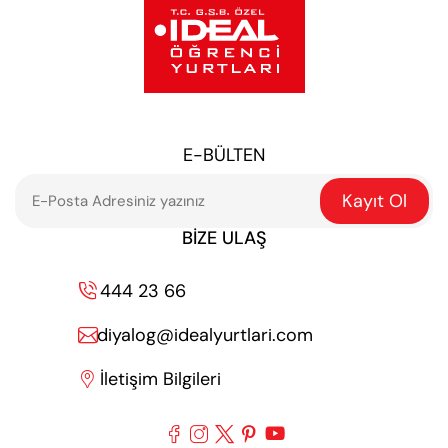
E-BÜLTEN
Kayıt Ol
BIZE ULAŞ
444 23 66

diyalog@idealyurtlari.com

İletişim Bilgileri





