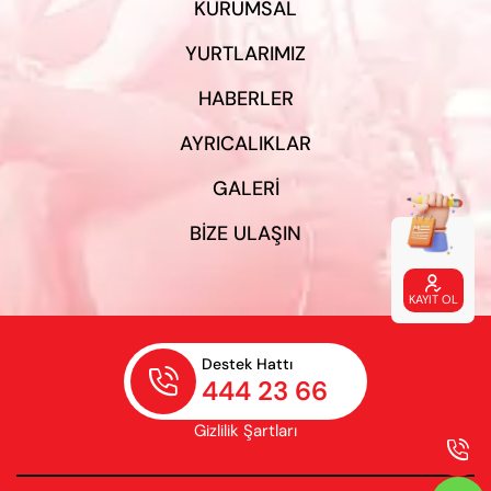
KURUMSAL
YURTLARIMIZ
HABERLER
AYRICALIKLAR
GALERI
BIZE ULAŞIN

KAYIT OL
Destek Hattı

444 23 66
Gizlilik Şartları
