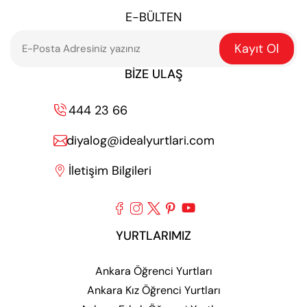
E-BÜLTEN
Kayıt Ol
BIZE ULAŞ
444 23 66

diyalog@idealyurtlari.com

İletişim Bilgileri






YURTLARIMIZ
Ankara Öğrenci Yurtları
Ankara Kız Öğrenci Yurtları