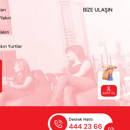
BIZE ULAŞIN
ları
 Yakın
Yakın
kın Yurtlar

KAYIT OL
Destek Hattı

444 23 66