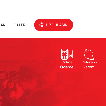
LAR
GALERI
BIZE ULAŞIN


Online
Referans
Ödeme
Sistemi