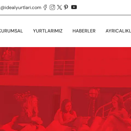
g@idealyurtlari.com





KURUMSAL
YURTLARIMIZ
HABERLER
AYRICALIK