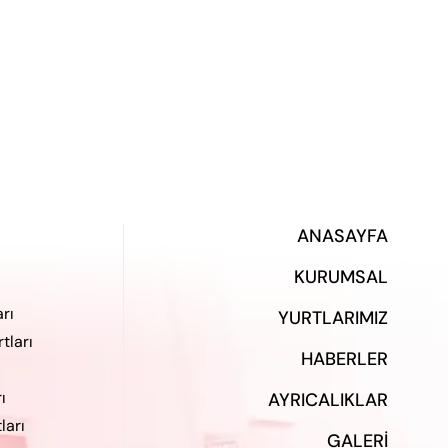
ANASAYFA
KURUMSAL
rı
YURTLARIMIZ
tları
HABERLER
ı
AYRICALIKLAR
ları
GALERI