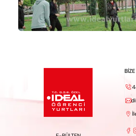
BIZE
4

d

İ


E-BÜLTEN