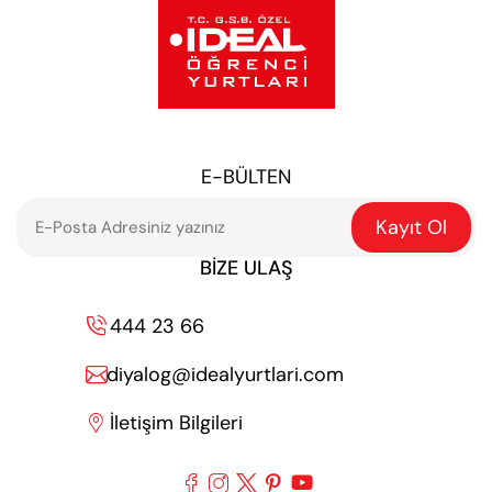
E-BÜLTEN
Kayıt Ol
BIZE ULAŞ
444 23 66

diyalog@idealyurtlari.com

İletişim Bilgileri





