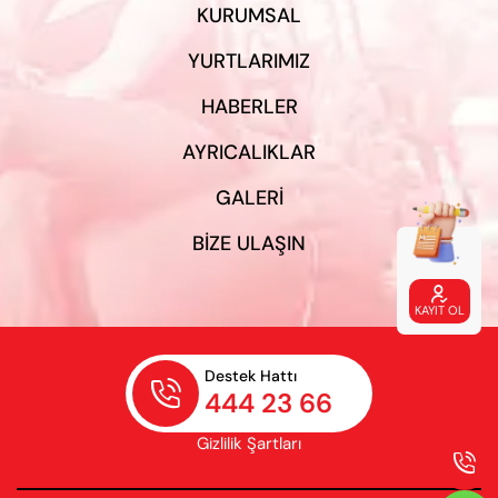
KURUMSAL
YURTLARIMIZ
HABERLER
AYRICALIKLAR
GALERI
BIZE ULAŞIN

KAYIT OL
Destek Hattı

444 23 66
Gizlilik Şartları
