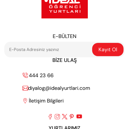
E-BÜLTEN
Kayıt Ol
BIZE ULAŞ
444 23 66

diyalog@idealyurtlari.com

İletişim Bilgileri






YURTLARIMIZ