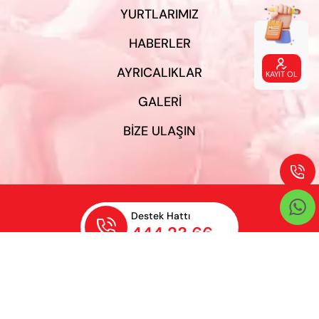
YURTLARIMIZ
HABERLER

AYRICALIKLAR
KAYIT OL
GALERI
BIZE ULAŞIN


Destek Hattı

444 23 66
Gizlilik Şartları
Özel İdeal Öğrenci Yurtları bir
ABK
Şirketler Grubu kuruluşudur.
©2025 Tüm Hakları Saklıdır.