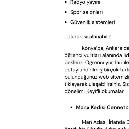
Radyo yayını
Spor salonları
Güvenlik sistemleri
…olarak sıralanabilir.
Konya’da, Ankara’da ve İ
öğrenci yurtları alanında li
bekleriz. Öğrenci yurtları i
detaylandırılmış birçok far
bulunduğunuz web sitemizin
tıklayarak ulaşabilirsiniz. 
dönelim! Keyifli okumalar.
Manx Kedisi Cenneti:
Man Adası, İrlanda Denizi