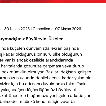
a: 30 Nisan 2025
|
Güncelleme: 07 Mayıs 2026
Duymadığınız Büyüleyici Ülkeler
a küçülen dünyamızda, ekran başında
rmüş kadar olduğunuz bir sürü ülke olduğunun
ler var ki ancak özellikle arandıklarında
le haritalarda gözünüze çarpması veya durup
i pek mümkün olmuyor. Bazıları değişen, gelişen
rnunuzun ucunda denilebilecek kadar yakın bir
izler için bu adı sanı duyulmamış fakat “saklı
a yakışacağını düşündüğümüz büyüleyici
akat öncelikle bloğumuza yeni gelen arkadaşlar
 bahsedelim çünkü kendiniz için veya bir