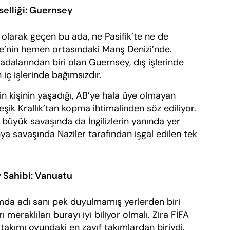
selliği: Guernsey
larak geçen bu ada, ne Pasifik’te ne de
ere’nin hemen ortasındaki Manş Denizi’nde.
ş adalarından biri olan Guernsey, dış işlerinde
 iç işlerinde bağımsızdır.
işinin yaşadığı, AB’ye hala üye olmayan
şik Krallık’tan kopma ihtimalinden söz ediliyor.
 büyük savaşında da İngilizlerin yanında yer
ya savaşında Naziler tarafından işgal edilen tek
v Sahibi: Vanuatu
dı sanı pek duyulmamış yerlerden biri
ı meraklıları burayı iyi biliyor olmalı. Zira FİFA
 takımı oyundaki en zayıf takımlardan biriydi.