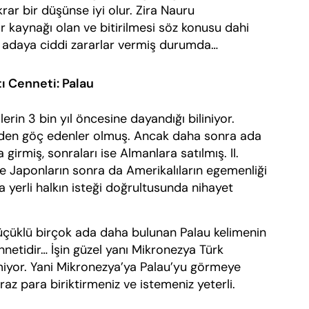
rar bir düşünse iyi olur. Zira Nauru
r kaynağı olan ve bitirilmesi söz konusu dahi
 adaya ciddi zararlar vermiş durumda…
ı Cenneti: Palau
 3 bin yıl öncesine dayandığı biliniyor.
nler’den göç edenler olmuş. Ancak daha sonra ada
 girmiş, sonraları ise Almanlara satılmış. II.
e Japonların sonra da Amerikalıların egemenliği
da yerli halkın isteği doğrultusunda nihayet
lü birçok ada daha bulunan Palau kelimenin
ennetidir… İşin güzel yanı Mikronezya Türk
miyor. Yani Mikronezya’ya Palau’yu görmeye
az para biriktirmeniz ve istemeniz yeterli.