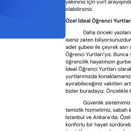
yakınınız için yurt arayışı
olabilirsiniz.
Özel İdeal Öğrenci Yurtlar
Daha önceki yazılarımızı
iseniz zaten biliyorsunuzdu
adet şubesi ile çeyrek asrı 
Öğrenci Yurtları’yız. Bunca 
öğrencilik hayatınızın gurb
İdeal Öğrenci Yurtları olar
yurtlarımızda konaklamanız s
ayırabileceğiniz vakitleri a
bizler buradayız. Öncelikle
Güvenlik sistemimiz (par
temizlik hizmetimiz, sabah 
İstanbul ve Ankara’da; Özel 
konforlu bir hayat sürdüre