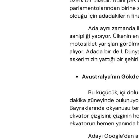
özerk bir ülkedir. Adını pe
parlamentolarından birine sa
olduğu için adadakilerin fin
Ada aynı zamanda ilginç 
sahipliği yapıyor. Ülkenin e
motosiklet yarışları görülm
alıyor. Adada bir de I. Dün
askerimizin yattığı bir şehir
Avustralya’nın Gökde
Bu küçücük, içi dolu fosf
dakika güneyinde bulunuyo
Bayraklarında okyanusu tem
ekvator çizgisini; çizginin 
ekvatorun hemen yanında bu
Adayı Google’dan aratıp