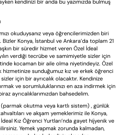
ndayken kendinizi bir anda bu yazımızda bulmuş
ı
 okuduysanız veya öğrencilerimizden biri
r. Bizler Konya, İstanbul ve Ankara’da toplam 21
aşkın bir süredir hizmet veren Özel İdeal
yılın verdiği tecrübe ve samimiyetle sizler için
etinde kocaman bir aile olma niyetindeyiz. Özel
ak hizmetinize sunduğumuz kız ve erkek öğrenci
izler için bir ayrıcalık olacaktır. Kendinize
rtırmak ve sorumluluklarınızı en aza indirmek için
 biraz ayrıcalıklarımızdan bahsedelim.
mak okutma veya kartlı sistem) , günlük
kahvaltıları ve akşam yemeklerimiz ile Konya,
İdeal Kız Öğrenci Yurtları’nda gayet hijyenik ve
bilirsiniz. Yemek yapmak zorunda kalmadan,