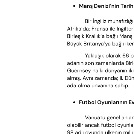
Manş Denizi’nin Tarih
Bir İngiliz muhafızlığı o
Afrika’da; Fransa ile İngilt
Birleşik Krallık’a bağlı Man
Büyük Britanya’ya bağlı iken
Yaklaşık olarak 66 bin k
adanın son zamanlarda Birle
Guernsey halkı dünyanın iki
almış. Aynı zamanda; II. Dün
ada olma unvanına sahip.
Futbol Oyunlarının E
Vanuatu genel anlamda a
olabilir ancak futbol oyunlar
98 adlı oyunda ülkenin milli