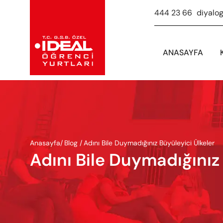
444 23 66
-
diyalo
ANASAYFA
Anasayfa
/
Blog /
Adını Bile Duymadığınız Büyüleyici Ülkeler
Adını Bile Duymadığınız 