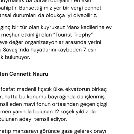
k duymasak da burası dünyanın en eski
hiptir. Bahsettiğimiz yer bir vergi cenneti
ansal durumları da oldukça iyi diyebiliriz.
bir tür olan kuyruksuz Manx kedilerine ev
n meşhur etkinliği olan “Tourist Trophy”
eye değer organizasyonlar arasında yerini
ya Savaşı’nda hayatlarını kaybeden 7 esir
lik bulunuyor.
len Cenneti: Nauru
at madenli fıçıcık ülke, ekvatorun birkaç
r; hatta bu konumu bayrağında da işlenmiş.
sil eden mavi fonun ortasından geçen çizgi
hemen yanında bulunan 12 köşeli yıldız da
lunan adayı temsil ediyor.
 manzarayı görünce gaza gelerek orayı