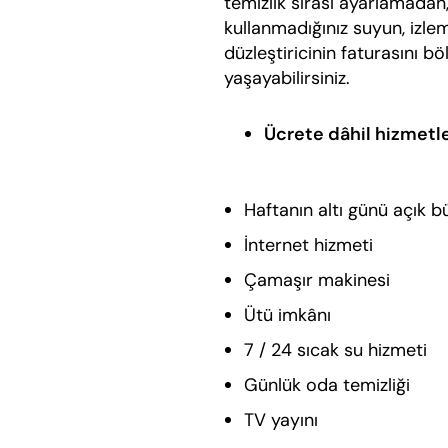
temizlik sırası ayarlamadan
kullanmadığınız suyun, izlem
düzleştiricinin faturasını 
yaşayabilirsiniz.
Ücrete dâhil hizmet
Haftanın altı günü açık b
İnternet hizmeti
Çamaşır makinesi
Ütü imkânı
7 / 24 sıcak su hizmeti
Günlük oda temizliği
TV yayını