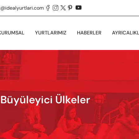
g@idealyurtlari.com





KURUMSAL
YURTLARIMIZ
HABERLER
AYRICALIK
Büyüleyici Ülkeler