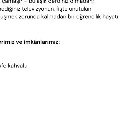
, çamaşır - bulaşık derdiniz olmadan;
ediğiniz televizyonun, fişte unutulan
bölüşmek zorunda kalmadan bir öğrencilik hayatı
lerimiz ve imkânlarımız:
üfe kahvaltı