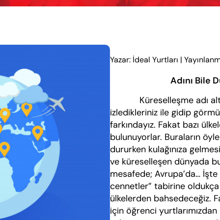
Yazar: İdeal Yurtları
|
Yayınlanm
Adını Bile 
Küreselleşme adı altınd
izledikleriniz ile gidip gö
farkındayız. Fakat bazı ülke
bulunuyorlar. Buraların öy
dururken kulağınıza gelmes
ve küreselleşen dünyada bu
mesafede; Avrupa’da… İşte s
cennetler” tabirine oldukç
ülkelerden bahsedeceğiz. F
için öğrenci yurtlarımızdan