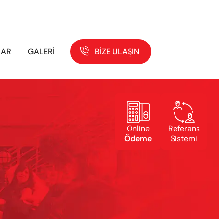
LAR
GALERI
BIZE ULAŞIN


Online
Referans
Ödeme
Sistemi