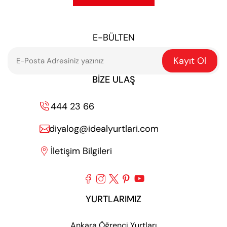
E-BÜLTEN
Kayıt Ol
BIZE ULAŞ
444 23 66

diyalog@idealyurtlari.com

İletişim Bilgileri






YURTLARIMIZ
Ankara Öğrenci Yurtları