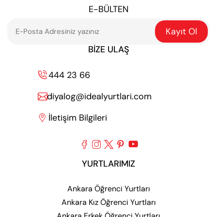
E-BÜLTEN
Kayıt Ol
BIZE ULAŞ
444 23 66

diyalog@idealyurtlari.com

İletişim Bilgileri






YURTLARIMIZ
Ankara Öğrenci Yurtları
Ankara Kız Öğrenci Yurtları
Ankara Erkek Öğrenci Yurtları