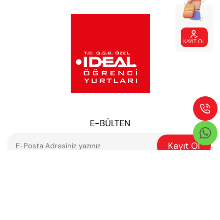

KAYIT OL

E-BÜLTEN

Kayıt Ol
BIZE ULAŞ
444 23 66

diyalog@idealyurtlari.com
