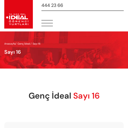
444 23 66
-
Anasayfa
/
Genç İdeal /
Sayı 16
Sayı 16
Genç İdeal
Sayı 16