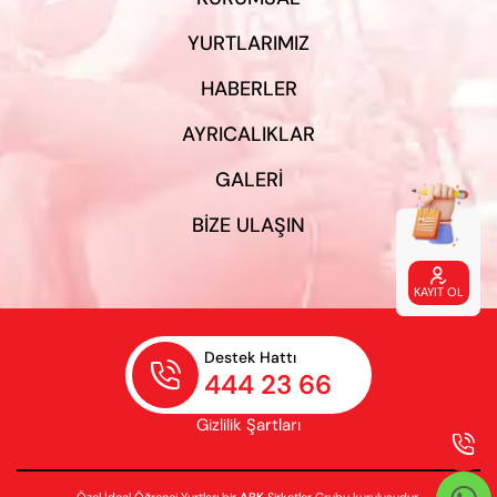
YURTLARIMIZ
HABERLER
AYRICALIKLAR
GALERI
BIZE ULAŞIN

KAYIT OL
Destek Hattı

444 23 66
Gizlilik Şartları

Özel İdeal Öğrenci Yurtları bir
ABK
Şirketler Grubu kuruluşudur.