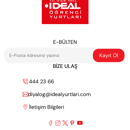
E-BÜLTEN
Kayıt Ol
BIZE ULAŞ
444 23 66

diyalog@idealyurtlari.com

İletişim Bilgileri





