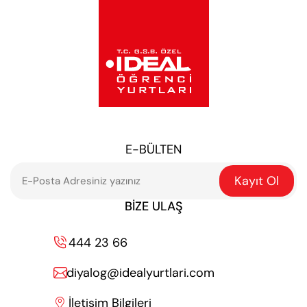
E-BÜLTEN
Kayıt Ol
BIZE ULAŞ
444 23 66

diyalog@idealyurtlari.com

İletişim Bilgileri
