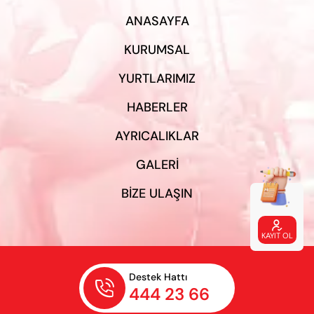
ANASAYFA
KURUMSAL
YURTLARIMIZ
HABERLER
AYRICALIKLAR
GALERI
BIZE ULAŞIN

KAYIT OL
Destek Hattı

444 23 66