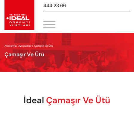
444 23 66
-
Anasayfa
/
Ayrıcalıklar /
Çamaşır Ve Ütü
Çamaşır Ve Ütü
İdeal
Çamaşır Ve Ütü