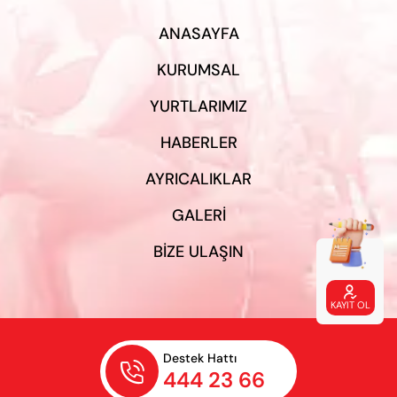
ANASAYFA
KURUMSAL
YURTLARIMIZ
HABERLER
AYRICALIKLAR
GALERI
BIZE ULAŞIN

KAYIT OL
Destek Hattı

444 23 66