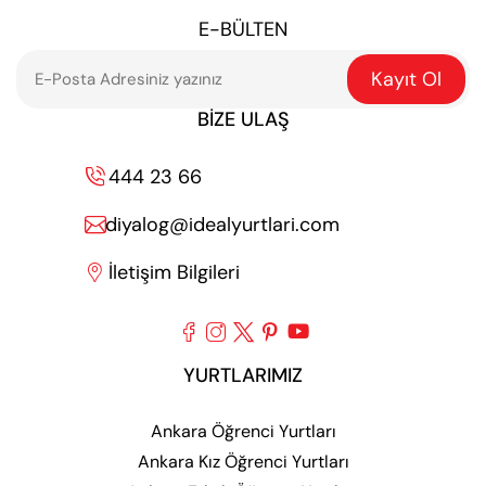
E-BÜLTEN
Kayıt Ol
BIZE ULAŞ
444 23 66

diyalog@idealyurtlari.com

İletişim Bilgileri






YURTLARIMIZ
Ankara Öğrenci Yurtları
Ankara Kız Öğrenci Yurtları