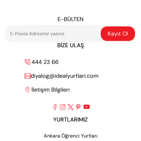
E-BÜLTEN
Kayıt Ol
BIZE ULAŞ
444 23 66

diyalog@idealyurtlari.com

İletişim Bilgileri






YURTLARIMIZ
Ankara Öğrenci Yurtları