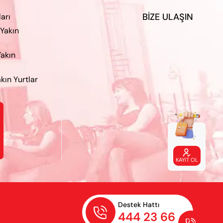
BIZE ULAŞIN
ları
 Yakın
Yakın
kın Yurtlar

KAYIT OL
Destek Hattı

444 23 66