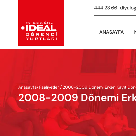
444 23 66
-
diyalo
ANASAYFA
Anasayfa
/
Faaliyetler /
2008-2009 Dönemi Erken Kayıt Döne
2008-2009 Dönemi Erke