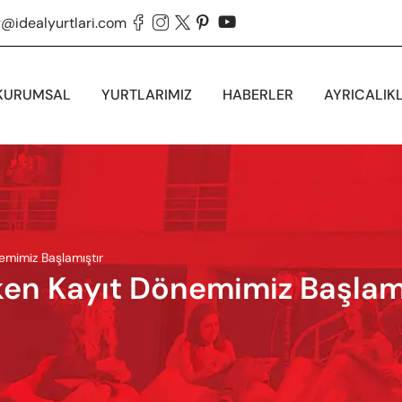
g@idealyurtlari.com





KURUMSAL
YURTLARIMIZ
HABERLER
AYRICALIK
mimiz Başlamıştır
n Kayıt Dönemimiz Başlamı