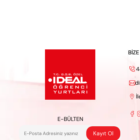
BIZE
4

d

İ


E-BÜLTEN
Kayıt Ol