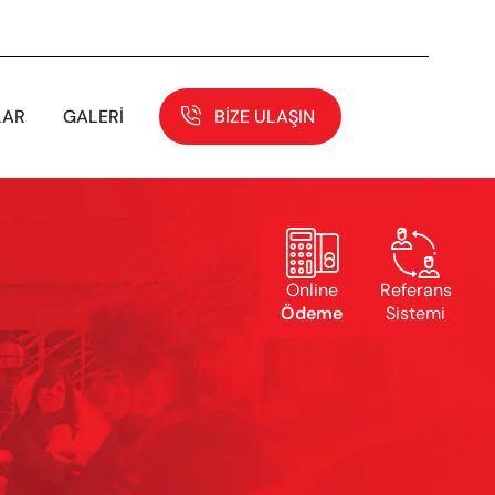
LAR
GALERI
BIZE ULAŞIN


Online
Referans
Ödeme
Sistemi