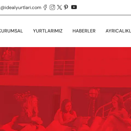
g@idealyurtlari.com





KURUMSAL
YURTLARIMIZ
HABERLER
AYRICALIK