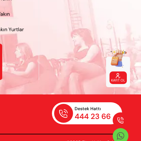
Yakın
kın Yurtlar

KAYIT OL
Destek Hattı

444 23 66

