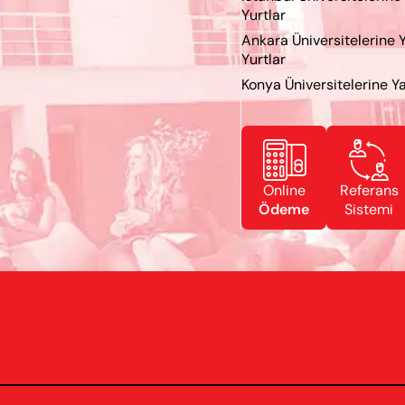
Yurtlar
Ankara Üniversitelerine 
Yurtlar
Konya Üniversitelerine Ya


Online
Referans
Ödeme
Sistemi