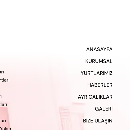
ANASAYFA
KURUMSAL
rı
YURTLARIMIZ
tları
HABERLER
ı
AYRICALIKLAR
ları
GALERI
BIZE ULAŞIN
ları
 Yakın