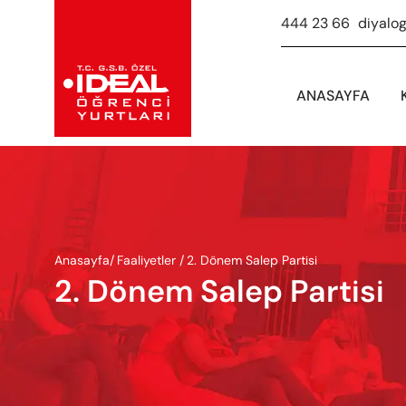
444 23 66
-
diyalo
ANASAYFA
Anasayfa
/
Faaliyetler /
2. Dönem Salep Partisi
2. Dönem Salep Partisi