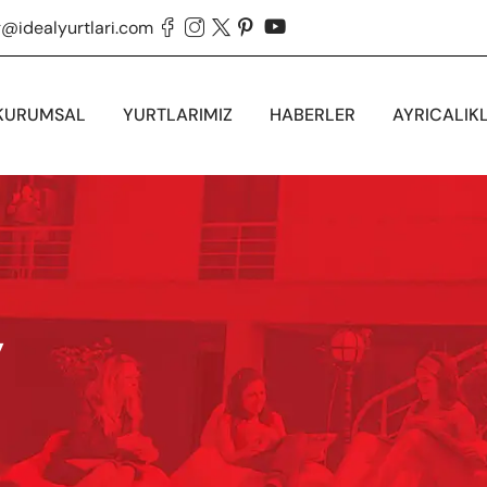
g@idealyurtlari.com





KURUMSAL
YURTLARIMIZ
HABERLER
AYRICALIK
y