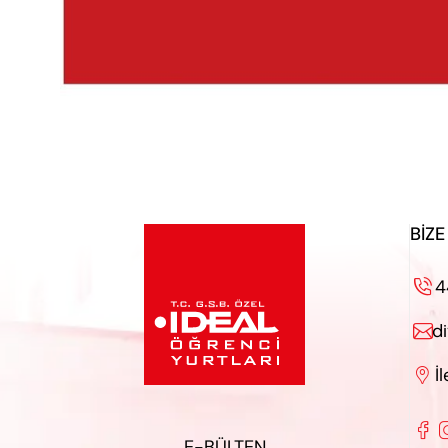
BIZE
4

d

İ


E-BÜLTEN