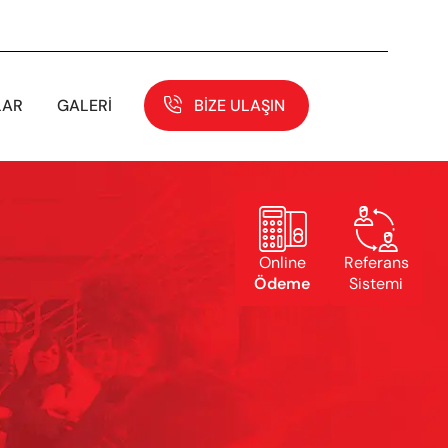
LAR
GALERI
BIZE ULAŞIN


Online
Referans
Ödeme
Sistemi