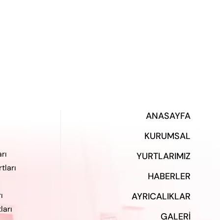
ANASAYFA
KURUMSAL
rı
YURTLARIMIZ
tları
HABERLER
ı
AYRICALIKLAR
ları
GALERI