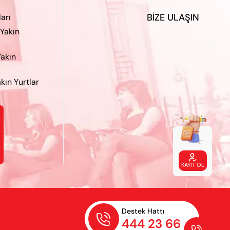
BIZE ULAŞIN
ları
 Yakın
Yakın
kın Yurtlar

KAYIT OL
Destek Hattı

444 23 66