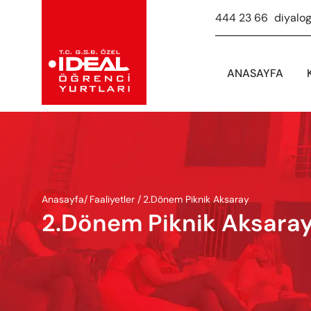
444 23 66
-
diyalo
ANASAYFA
Anasayfa
/
Faaliyetler /
2.Dönem Piknik Aksaray
2.Dönem Piknik Aksara