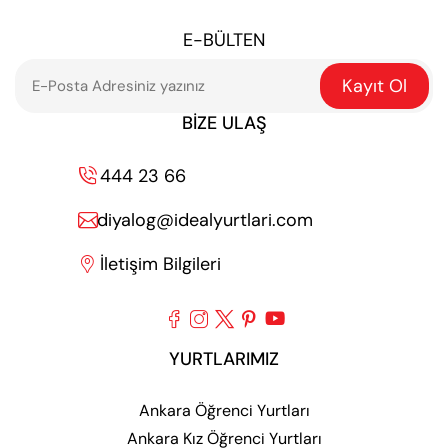
E-BÜLTEN
Kayıt Ol
BIZE ULAŞ
444 23 66

diyalog@idealyurtlari.com

İletişim Bilgileri






YURTLARIMIZ
Ankara Öğrenci Yurtları
Ankara Kız Öğrenci Yurtları