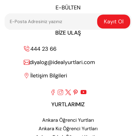
E-BÜLTEN
Kayıt Ol
BIZE ULAŞ
444 23 66

diyalog@idealyurtlari.com

İletişim Bilgileri






YURTLARIMIZ
Ankara Öğrenci Yurtları
Ankara Kız Öğrenci Yurtları